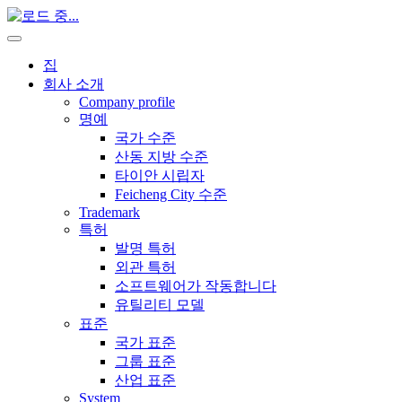
집
회사 소개
Company profile
명예
국가 수준
산동 지방 수준
타이안 시립자
Feicheng City 수준
Trademark
특허
발명 특허
외관 특허
소프트웨어가 작동합니다
유틸리티 모델
표준
국가 표준
그룹 표준
산업 표준
System