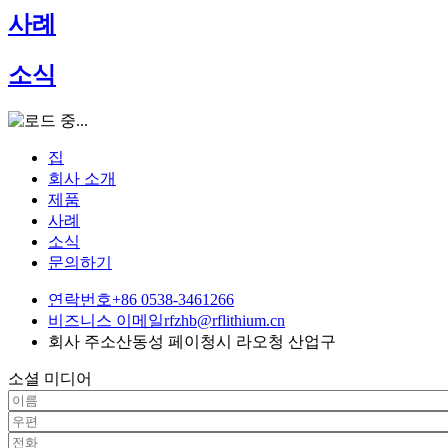
사례
소식
집
회사 소개
제품
사례
소식
문의하기
연락번호
+86 0538-3461266
비즈니스 이메일
rfzhb@rflithium.cn
회사 주소
산동성 페이청시 라오청 산업구
소셜 미디어