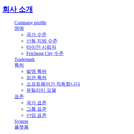
회사 소개
Company profile
명예
국가 수준
산동 지방 수준
타이안 시립자
Feicheng City 수준
Trademark
특허
발명 특허
외관 특허
소프트웨어가 작동합니다
유틸리티 모델
표준
국가 표준
그룹 표준
산업 표준
System
플랫폼