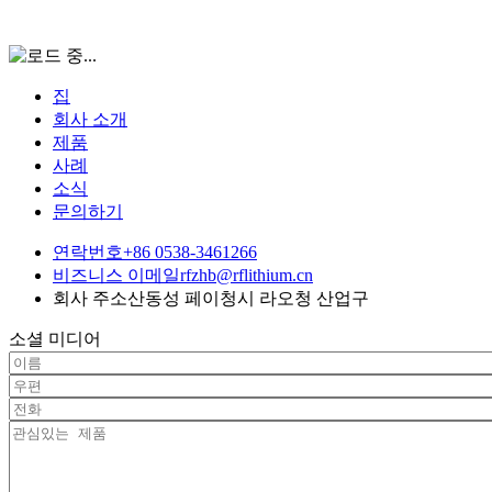
집
회사 소개
제품
사례
소식
문의하기
연락번호
+86 0538-3461266
비즈니스 이메일
rfzhb@rflithium.cn
회사 주소
산동성 페이청시 라오청 산업구
소셜 미디어