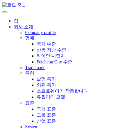
집
회사 소개
Company profile
명예
국가 수준
산동 지방 수준
타이안 시립자
Feicheng City 수준
Trademark
특허
발명 특허
외관 특허
소프트웨어가 작동합니다
유틸리티 모델
표준
국가 표준
그룹 표준
산업 표준
System