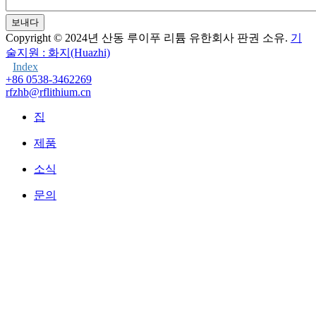
보내다
Copyright © 2024년
산동 루이푸 리튬 유한회사 판권 소유.
기
술지원 : 화지(Huazhi)
Index
+86 0538-3462269
rfzhb@rflithium.cn
집
제품
소식
문의